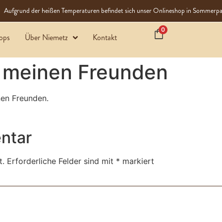
Aufgrund der heißen Temperaturen befindet sich unser Onlineshop in Sommerpa
0
ops
Über Niemetz
Kontakt
 meinen Freunden
nen Freunden.
ntar
t.
Erforderliche Felder sind mit
*
markiert