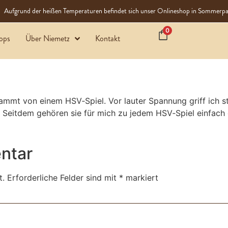
Aufgrund der heißen Temperaturen befindet sich unser Onlineshop in Sommerpa
0
ops
Über Niemetz
Kontakt
t von einem HSV‑Spiel. Vor lauter Spannung griff ich stä
eitdem gehören sie für mich zu jedem HSV‑Spiel einfach 
ntar
t.
Erforderliche Felder sind mit
*
markiert