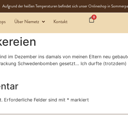
Aufgrund der heißen Temperaturen befindet sich unser Onlineshop in Sommerpa
0
ops
Über Niemetz
Kontakt
kereien
r sind im Dezember ins damals von meinen Eltern neu gebau
e Packung Schwedenbomben gesetzt… Ich durfte (trotzdem) 
ntar
t.
Erforderliche Felder sind mit
*
markiert