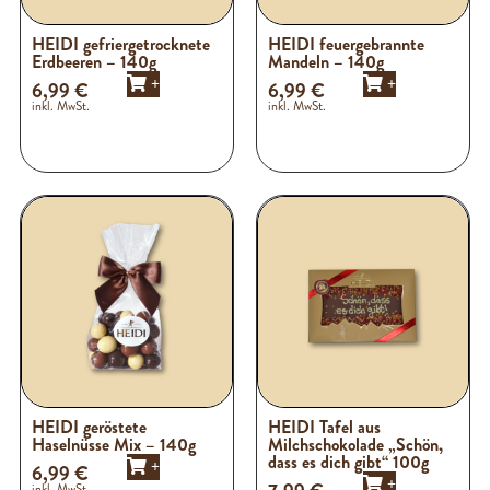
HEIDI gefriergetrocknete
HEIDI feuergebrannte
Erdbeeren – 140g
Mandeln – 140g
+
+
6,99
€
6,99
€
inkl. MwSt.
inkl. MwSt.
HEIDI geröstete
HEIDI Tafel aus
Haselnüsse Mix – 140g
Milchschokolade „Schön,
dass es dich gibt“ 100g
+
6,99
€
+
inkl. MwSt.