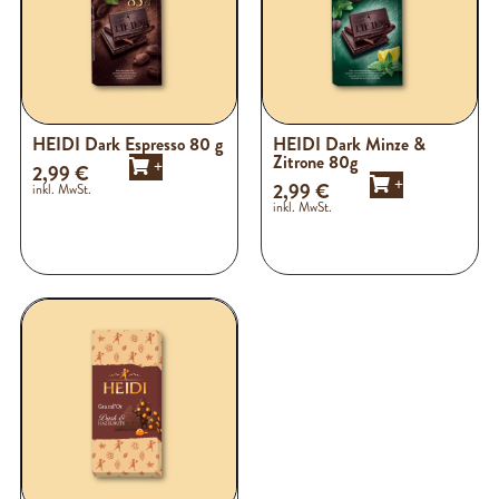
HEIDI Dark Espresso 80 g
HEIDI Dark Minze &
Zitrone 80g
+
2,99
€
+
2,99
€
inkl. MwSt.
inkl. MwSt.