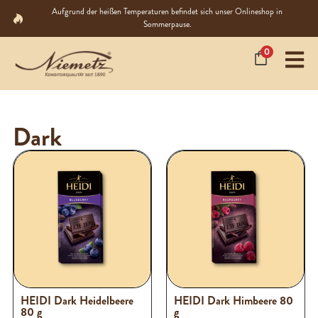
Aufgrund der heißen Temperaturen befindet sich unser Onlineshop in
Sommerpause.
0
Dark
HEIDI Dark Heidelbeere
HEIDI Dark Himbeere 80
80 g
g