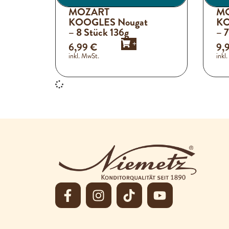
MOZART
M
KOOGLES Nougat
KO
– 8 Stück 136g
– 7
+
6,99
€
9,
inkl. MwSt.
inkl