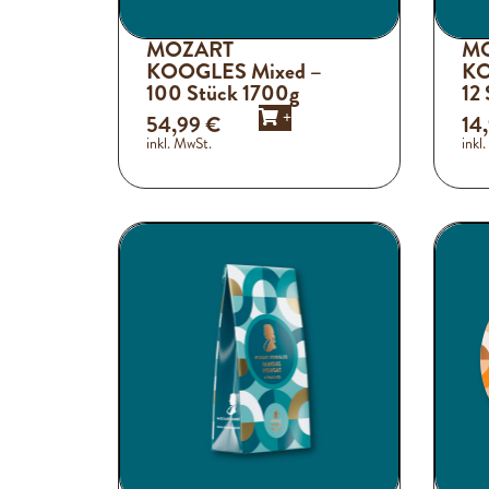
MOZART
M
KOOGLES Mixed –
KO
100 Stück 1700g
12
+
54,99
€
14
inkl. MwSt.
inkl