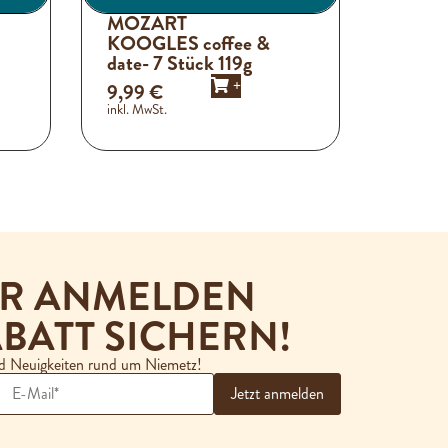
MOZART
KOOGLES coffee &
date- 7 Stück 119g
+
9,99
€
inkl. MwSt.
ER ANMELDEN
BATT SICHERN!
nd Neuigkeiten rund um Niemetz!