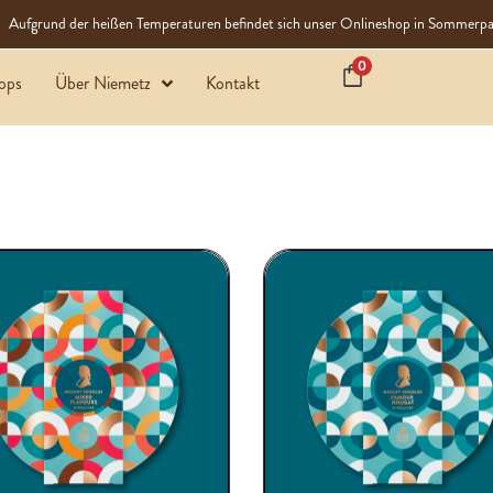
Aufgrund der heißen Temperaturen befindet sich unser Onlineshop in Sommerpa
0
ops
Über Niemetz
Kontakt