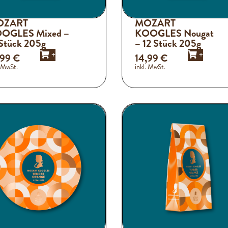
OZART
MOZART
OGLES Mixed –
KOOGLES Nougat
 Stück 205g
– 12 Stück 205g
+
+
,99
€
14,99
€
. MwSt.
inkl. MwSt.