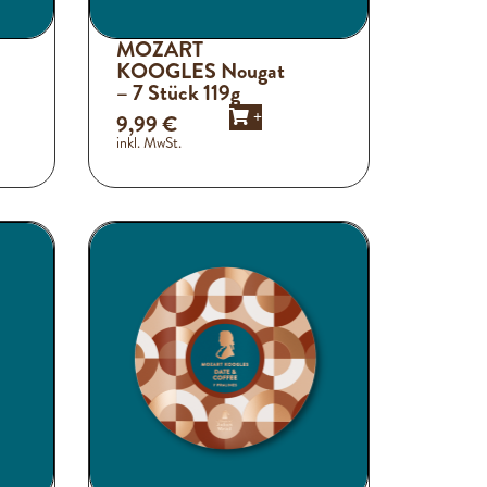
MOZART
KOOGLES Nougat
– 7 Stück 119g
+
9,99
€
inkl. MwSt.