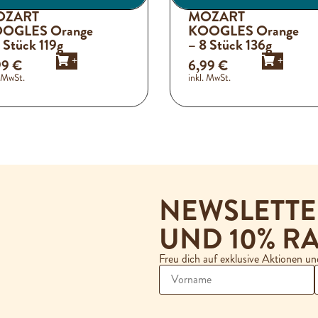
OZART
MOZART
OGLES Orange
KOOGLES Orange
 Stück 119g
– 8 Stück 136g
+
+
99
€
6,99
€
. MwSt.
inkl. MwSt.
NEWSLETT
UND 10% RA
Freu dich auf exklusive Aktionen u