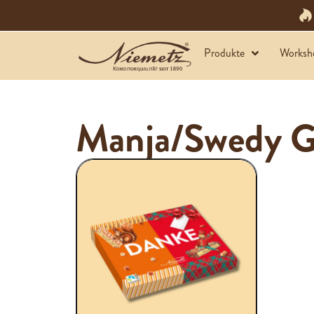
Produkte
Worksh
Manja/Swedy G