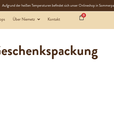
Aufgrund der heißen Temperaturen befindet sich unser Onlineshop in Sommerpa
0
ops
Über Niemetz
Kontakt
eschenkspackung