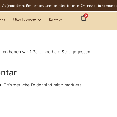
Aufgrund der heißen Temperaturen befindet sich unser Onlineshop in Sommerpa
0
ops
Über Niemetz
Kontakt
ren haben wir 1 Pak. innerhalb Sek. gegessen :)
ntar
t.
Erforderliche Felder sind mit
*
markiert